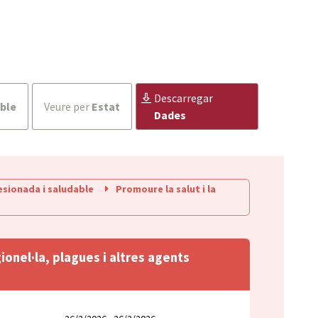
descarregar
ble
veure per
Estat
Dades
sionada i saludable
Promoure la salut i la
onel·la, plagues i altres agents