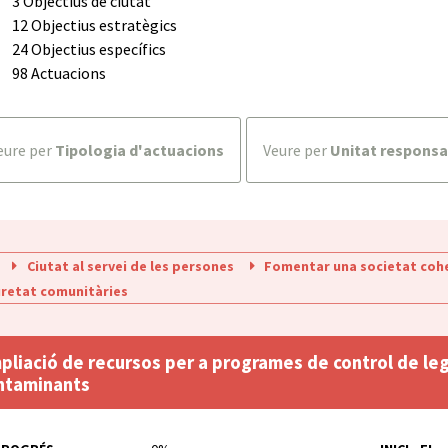
3 Objectius de ciutat
12 Objectius estratègics
24 Objectius específics
98 Actuacions
veure per
Tipologia d'actuacions
veure per
Unitat responsa
Ciutat al servei de les persones
Fomentar una societat cohe
retat comunitàries
pliació de recursos per a programes de control de legi
ntaminants