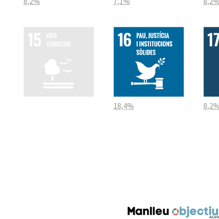
8,2%
7,1%
8,2
18,4%
8,2