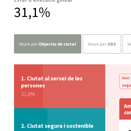
31,1%
veure per
Objectiu de ciutat
veure per
ODS
Ciutat al servei de les
Inici
persones
segu
31,8%
Am
co
Ciutat segura i sostenible