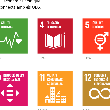
cs i econòmics amb què
 connecta amb els ODS.
2%
5,1%
3,1%