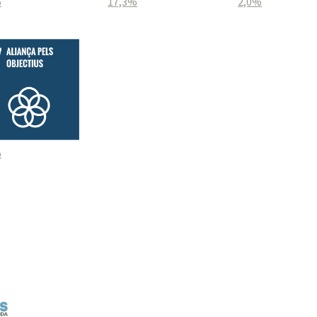
%
17,3%
2,0%
%