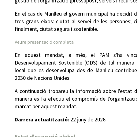
gestió de l'organització (pressupost, serveis i recurs
En el cas de Manlleu el govern municipal ha decidit d
tres grans eixos: ciutat al servei de les persones; c
finalment, ciutat segura i sostenible.
Veure presentació completa
En aquest mandat, a més, el PAM s'ha vincu
Desenvolupament Sostenible (ODS) de tal manera q
local que es desenvolupa des de Manlleu contribuei
2030 de Nacions Unides.
A continuació trobareu la informació sobre l'estat 
manera es fa efectiu el compromís de l'organització
marcat per aquest mandat.
Darrera actualització:
22 juny de 2026
Estat d'execució global