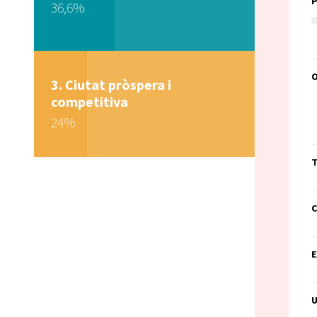
36,6%
Ciutat pròspera i
competitiva
24%
T
C
E
U